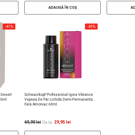
ADAUGĂ ÎN COȘ
AD
-41%
-43%
 Desert
Schwarzkopf Professional Igora Vibrance
60ml
Vopsea De Păr Lichidă Demi-Permanentă
Fără Amoniac 60ml
29,95 lei
69,90 lei
De la