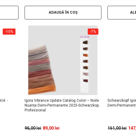
ADAUGĂ ÎN COȘ
AL
-10%
-7%
ol. -
Igora Vibrance Update Catalog Culori – Noile
Schwarzkopf Igo
Nuanțe Demi-Permanente 2025-Schwarzkopf
Demi-Permanent
Professional
96,00 lei
89,00 lei
161,00 lei
147,