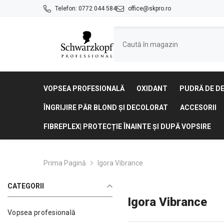
SARI LA CONȚINUT
Telefon:
0772 044 584
office@skpro.ro
VOPSEA PROFESIONALĂ
OXIDANT
PUDRĂ DE D
ÎNGRIJIRE PĂR BLOND ȘI DECOLORAT
ACCESORII
FIBREPLEX| PROTECȚIE ÎNAINTE ȘI DUPĂ VOPSIRE
Prima Pagină
Igora Vibrance
CATEGORII
Igora Vibrance
Vopsea profesională