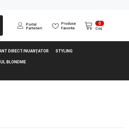
0
0
Produse
Portal
articole
Parteneri
Favorite
Coș
ANT DIRECT/NUANȚATOR
STYLING
UL BLONDME