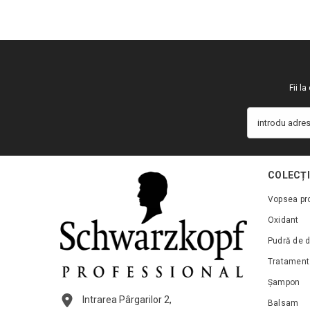
Fii l
introdu adres
COLECȚI
Vopsea pr
Oxidant
Pudră de d
Tratament
Șampon
Intrarea Pârgarilor 2,
Balsam