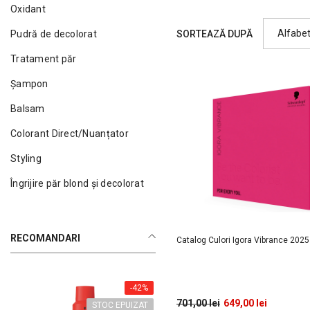
Oxidant
Alfabet
SORTEAZĂ DUPĂ
Pudră de decolorat
Tratament păr
Șampon
Balsam
Colorant Direct/Nuanțator
Styling
Îngrijire păr blond și decolorat
RECOMANDARI
Catalog Culori Igora Vibrance 2025
-42%
701,00 lei
649,00 lei
STOC EPUIZAT