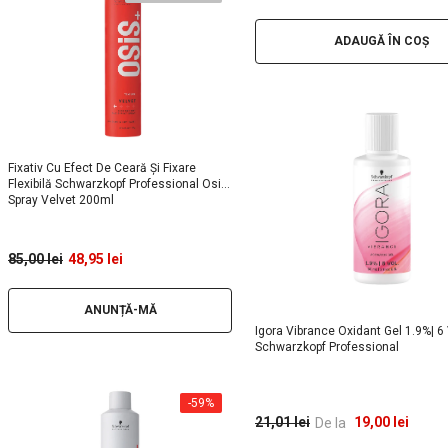
ADAUGĂ ÎN COȘ
Fixativ Cu Efect De Ceară Și Fixare
Flexibilă Schwarzkopf Professional Osis
Spray Velvet 200ml
85,00 lei
48,95 lei
ANUNȚĂ-MĂ
Igora Vibrance Oxidant Gel 1.9%| 6 V
Schwarzkopf Professional
-59%
19,00 lei
21,01 lei
De la