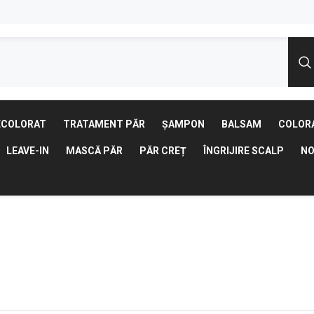
ECOLORAT
TRATAMENT PĂR
ȘAMPON
BALSAM
COLOR
LEAVE-IN
MASCĂ PĂR
PĂR CREȚ
ÎNGRIJIRE SCALP
NO