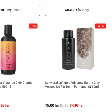
ADAUGĂ ÎN COȘ
EGE OPȚIUNILE
-8%
-43%
ra Vibrance 0.00 Cremă
Schwarzkopf Igora Vibrance Earthy Clay
ă 500ml
Vopsea De Păr Demi-Permanentă 60ml
95 lei
34,95 lei
75,00 lei
De la