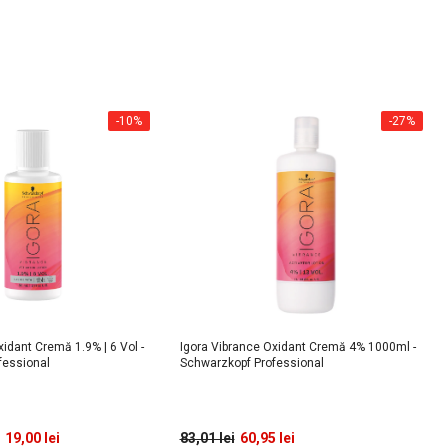
-10%
-27%
xidant Cremă 1.9% | 6 Vol -
Igora Vibrance Oxidant Cremă 4% 1000ml -
fessional
Schwarzkopf Professional
19,00 lei
83,01 lei
60,95 lei