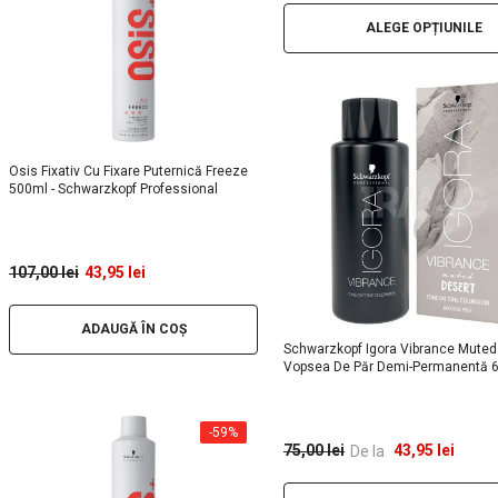
ALEGE OPȚIUNILE
Osis Fixativ Cu Fixare Puternică Freeze
500ml - Schwarzkopf Professional
107,00 lei
43,95 lei
ADAUGĂ ÎN COȘ
Schwarzkopf Igora Vibrance Muted
Vopsea De Păr Demi-Permanentă 
-59%
43,95 lei
75,00 lei
De la