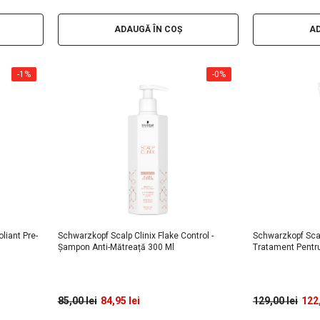
ADAUGĂ ÎN COȘ
AD
-1%
-0%
liant Pre-
Schwarzkopf Scalp Clinix Flake Control -
Schwarzkopf Scalp
Șampon Anti-Mătreață 300 Ml
Tratament Pentr
85,00 lei
84,95 lei
129,00 lei
122,