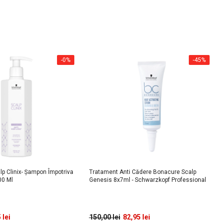
-0%
-45%
p Clinix- Șampon Împotriva
Tratament Anti Cădere Bonacure Scalp
00 Ml
Genesis 8x7ml - Schwarzkopf Professional
 lei
150,00 lei
82,95 lei