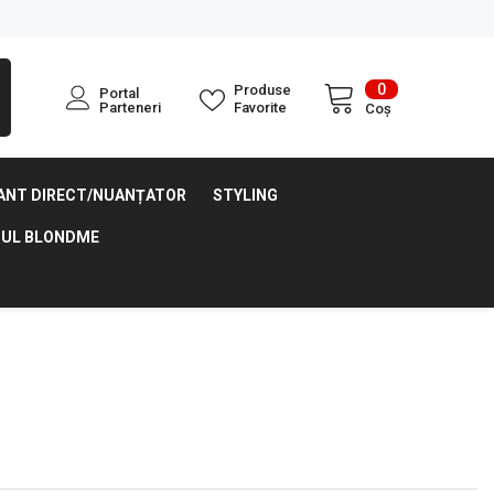
0
0
Produse
Portal
articole
Parteneri
Favorite
Coș
ANT DIRECT/NUANȚATOR
STYLING
UL BLONDME