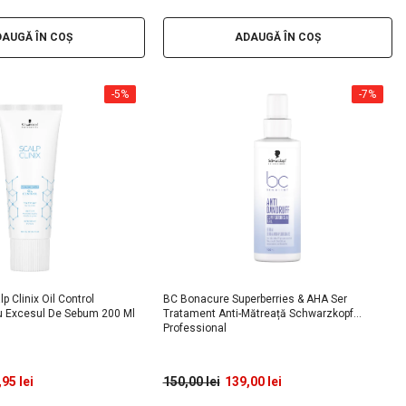
AUGĂ ÎN COȘ
ADAUGĂ ÎN COȘ
-5%
-7%
 Clinix Oil Control
BC Bonacure Superberries & AHA Ser
u Excesul De Sebum 200 Ml
Tratament Anti-Mătreață Schwarzkopf
Professional
95 lei
150,00 lei
139,00 lei