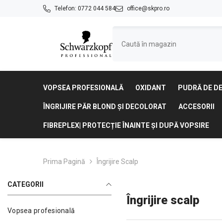
SARI LA CONȚINUT
Telefon:
0772 044 584
office@skpro.ro
VOPSEA PROFESIONALĂ
OXIDANT
PUDRĂ DE D
ÎNGRIJIRE PĂR BLOND ȘI DECOLORAT
ACCESORII
FIBREPLEX| PROTECȚIE ÎNAINTE ȘI DUPĂ VOPSIRE
Prima Pagină
Îngrijire Scalp
CATEGORII
Îngrijire scalp
Vopsea profesională