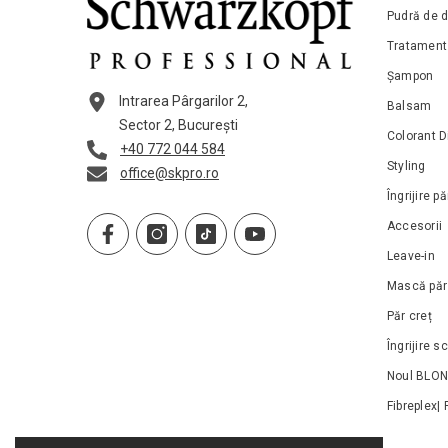
Pudră de d
Tratament
Șampon
Intrarea Pârgarilor 2,
Balsam
Sector 2, București
Colorant D
+40 772 044 584
Styling
office@skpro.ro
Îngrijire p
Accesorii
Leave-in
Mască păr
Păr creț
Îngrijire s
Noul BLO
Fibreplex| 