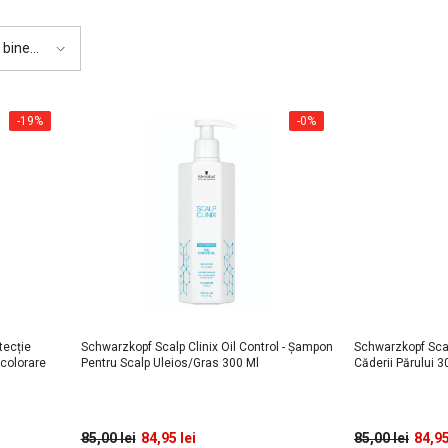
 bine
-19%
-0%
tecție
Schwarzkopf Scalp Clinix Oil Control - Șampon
Schwarzkopf Scal
ecolorare
Pentru Scalp Uleios/gras 300 Ml
Căderii Părului 3
85,00 lei
84,95 lei
85,00 lei
84,95