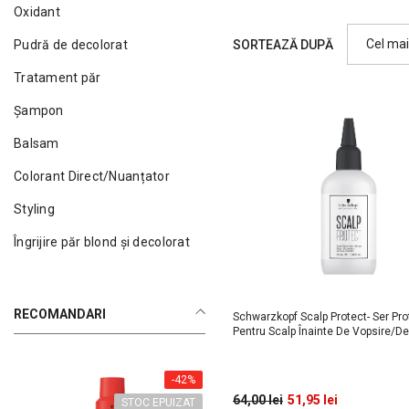
Oxidant
Cel mai
SORTEAZĂ DUPĂ
Pudră de decolorat
vândut
Tratament păr
Șampon
Balsam
Colorant Direct/Nuanțator
Styling
Îngrijire păr blond și decolorat
RECOMANDARI
Schwarzkopf Scalp Protect- Ser Pro
Pentru Scalp Înainte De Vopsire/d
-42%
64,00 lei
51,95 lei
STOC EPUIZAT