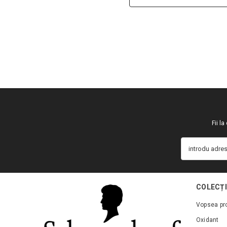
Fii l
introdu adres
COLECȚI
Vopsea pr
Oxidant