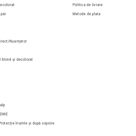
ecolorat
Politica de livrare
 păr
Metode de plata
irect/Nuanțator
ăr blond și decolorat
calp
NDME
Protecție înainte și după vopsire