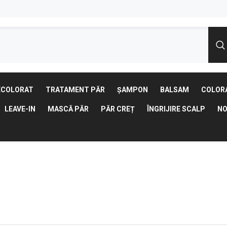
ECOLORAT
TRATAMENT PĂR
ȘAMPON
BALSAM
COLOR
LEAVE-IN
MASCĂ PĂR
PĂR CREȚ
ÎNGRIJIRE SCALP
NO