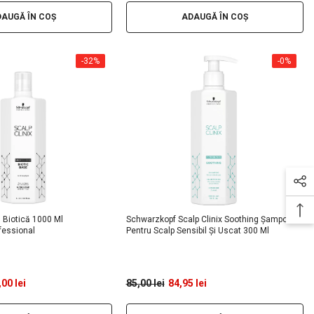
AUGĂ ÎN COȘ
ADAUGĂ ÎN COȘ
-32%
-0%
ă Biotică 1000 Ml
Schwarzkopf Scalp Clinix Soothing Șampon
fessional
Pentru Scalp Sensibil Și Uscat 300 Ml
00 lei
85,00 lei
84,95 lei