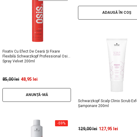
ADAUGĂ ÎN COȘ
Fixativ Cu Efect De Ceară Și Fixare
Flexibilă Schwarzkopf Professional Osis
Spray Velvet 200ml
85,00 lei
48,95 lei
ANUNȚĂ-MĂ
Schwarzkopf Scalp Clinix Scrub Exfo
Șamponare 200ml
-59%
129,00 lei
127,95 lei