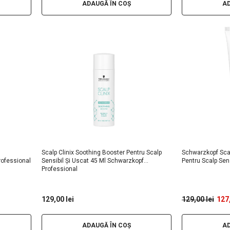
ADAUGĂ ÎN COȘ
AD
Scalp Clinix Soothing Booster Pentru Scalp
Schwarzkopf Scal
rofessional
Sensibil Și Uscat 45 Ml Schwarzkopf
Pentru Scalp Sens
Professional
129,00 lei
129,00 lei
127,
ADAUGĂ ÎN COȘ
AD