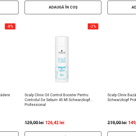
ADAUGĂ ÎN COȘ
AD
-8%
-2%
Cădere
Scalp Clinix Oil Control Booster Pentru
Scalp Clinix Baz
Controlul De Sebum 45 Ml Schwarzkopf
Schwarzkopf Pro
Professional
129,00 lei
126,42 lei
219,00 lei
149,