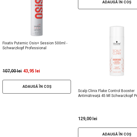
ADAUGĂ ÎN COȘ
Fixativ Puternic Osis+ Session 500ml -
Schwarzkopf Professional
107,00 lei
43,95 lei
ADAUGĂ ÎN COȘ
Scalp Clinix Flake Control Booster
Antimătreață 45 Ml Schwarzkopf P
129,00 lei
ADAUGĂ ÎN COȘ