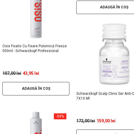
ADAUGĂ ÎN COȘ
Osis Fixativ Cu Fixare Puternică Freeze
500ml - Schwarzkopf Professional
107,00 lei
43,95 lei
ADAUGĂ ÎN COȘ
Schwarzkopf Scalp Clinix Ser Anti-
7X10 Ml
-59%
172,00 lei
159,00 lei