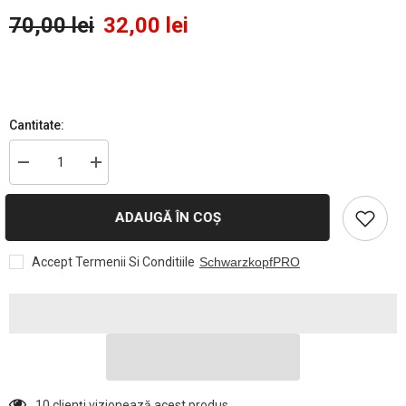
70,00 lei
32,00 lei
Cantitate:
Reduceți
Creșteți
cantitatea
cantitatea
pentru
pentru
Raincolor
Raincolor
ADAUGĂ ÎN COȘ
Șablon
Șablon
Vopsit
Vopsit
30
30
Accept Termenii Si Conditiile
SchwarzkopfPRO
buc
buc
-
-
Schwarzkopf
Schwarzkopf
Professional
Professional
18 clienți vizionează acest produs