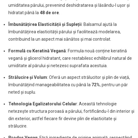
umiditatea părului, prevenind deshidratarea și lăsându-l ușor și
hidratat până la
48 de ore
.
Îmbunătățirea Elasticității și Supleții
: Balsamul ajută la
îmbunătățirea elasticității părului și facilitează modelarea,
contribuind la un aspect mai sănătos și mai controlat.
Formulă cu Keratină Vegană
: Formula nouă conține keratină
vegană și glicerol hidratant, care restabilesc echilibrul natural de
umiditate al părului și netezesc suprafata acestuia.
Strălucire și Volum
: Oferă un aspect strălucitor și plin de viață,
îmbunătățind manageabilitatea cu până la
72%
, pentru un păr
neted și suplu.
Tehnologia Egalizatorului Celular
: Această tehnologie
netezește structura poroasă a părului, fortificându-l din interior și
din exterior, astfel fiecare fir devine plin de elasticitate și
strălucire.
Produs Vegan
: Fără ingrediente de origine animală, respectând