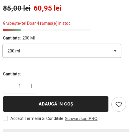
85,00 lei
60,95 lei
Grăbește-te! Doar 4 rămas(e) în stoc
Cantitate:
200 Ml
Cantitate:
Reduceți
Creșteți
cantitatea
cantitatea
pentru
pentru
Balsam
Balsam
ADAUGĂ ÎN COȘ
Pentru
Pentru
Păr
Păr
Uscat
Uscat
Accept Termenii Si Conditiile
SchwarzkopfPRO
Bonacure
Bonacure
Moisture
Moisture
Kick
Kick