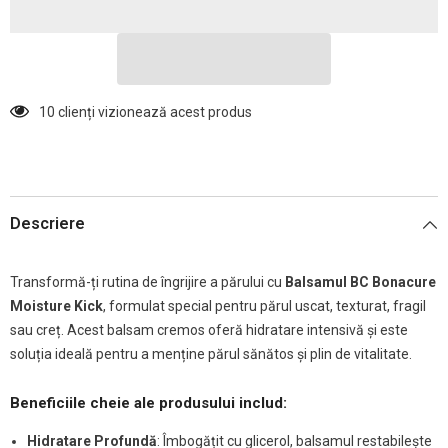
-
-
Schwarzkopf
Schwarzkopf
Professional
Professional
7 clienți vizionează acest produs
Descriere
Transformă-ți rutina de îngrijire a părului cu
Balsamul BC Bonacure
Moisture Kick
, formulat special pentru părul uscat, texturat, fragil
sau creț. Acest balsam cremos oferă hidratare intensivă și este
soluția ideală pentru a menține părul sănătos și plin de vitalitate.
Beneficiile cheie ale produsului includ:
Hidratare Profundă
: Îmbogățit cu glicerol, balsamul restabilește