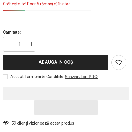
Grăbește-te! Doar 5 rămas(e) în stoc
Cantitate:
Reduceți
Creșteți
cantitatea
cantitatea
pentru
pentru
Roll-
Roll-
ADAUGĂ ÎN COȘ
up
up
Schwarzkopf
Schwarzkopf
Professional
Professional
Accept Termenii Si Conditiile
SchwarzkopfPRO
BLONDME
BLONDME
–
–
Material
Material
Promoțional
Promoțional
Profesional
Profesional
pentru
pentru
Salon
Salon
59 clienți vizionează acest produs