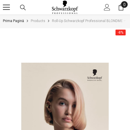
0
0
SARI LA CONȚINUT
art
Prima Pagină
Products
Roll-Up Schwarzkopf Professional BLONDME – Mat
-8%