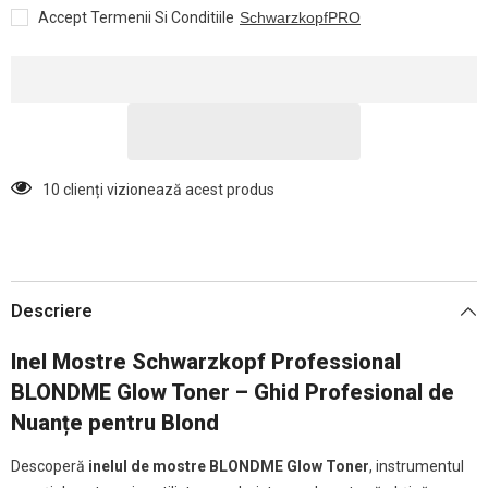
Professional
Professional
Accept Termenii Si Conditiile
SchwarzkopfPRO
BLONDME
BLONDME
Glow
Glow
Toner
Toner
16 clienți vizionează acest produs
Descriere
Inel Mostre
Schwarzkopf Professional
BLONDME Glow Toner – Ghid Profesional de
Nuanțe pentru Blond
Descoperă
inelul de mostre BLONDME Glow Toner
, instrumentul