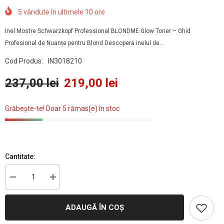
5
vândute în ultimele
10
ore
Inel Mostre Schwarzkopf Professional BLONDME Glow Toner – Ghid
Profesional de Nuanțe pentru Blond Descoperă inelul de...
Cod Produs:
IN3018210
237,00 lei
219,00 lei
Grăbește-te! Doar 5 rămas(e) în stoc
Cantitate:
Reduceți
Creșteți
cantitatea
cantitatea
pentru
pentru
Inel
Inel
ADAUGĂ ÎN COȘ
Mostre
Mostre
Schwarzkopf
Schwarzkopf