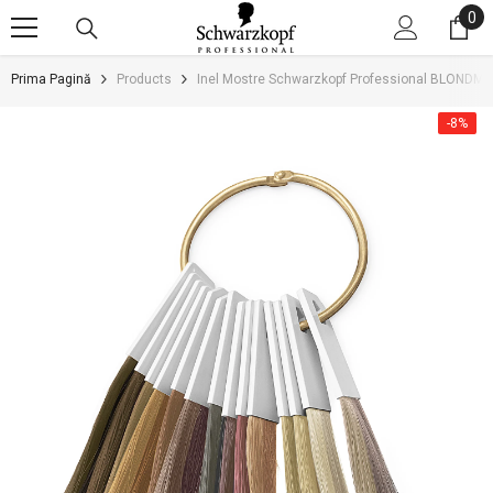
0
0
SARI LA CONȚINUT
art
Prima Pagină
Products
Inel Mostre Schwarzkopf Professional BLONDME
-8%