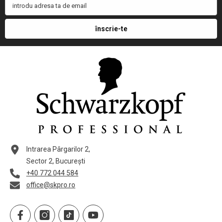
introdu adresa ta de email
înscrie-te
Intrarea Pârgarilor 2,
Sector 2, București
+40 772 044 584
office@skpro.ro